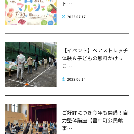
ト…
2023.07.17
【イベント】ペアストレッチ
体験＆子どもの無料かけっ
こ…
2023.06.14
ご好評につき今年も開講！自
力整体講座【豊中町公民館
事…