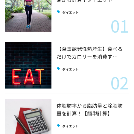
ダイエット
01
【食事誘発性熱産生】食べる
だけでカロリーを消費す…
ダイエット
02
体脂肪率から脂肪量と除脂肪
量を計算！【簡単計算】
ダイエット