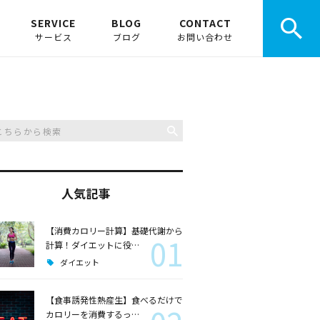
SERVICE
BLOG
CONTACT
サービス
ブログ
お問い合わせ
ボ
お店でパーソナル
お知らせ
みんなでトレーニング
ピックアップ
動画でトレーニング
人気記事
講演会事業
【消費カロリー計算】基礎代謝から
01
スポーツ事業
計算！ダイエットに役…
ダイエット
【食事誘発性熱産生】食べるだけで
カロリーを消費するっ…