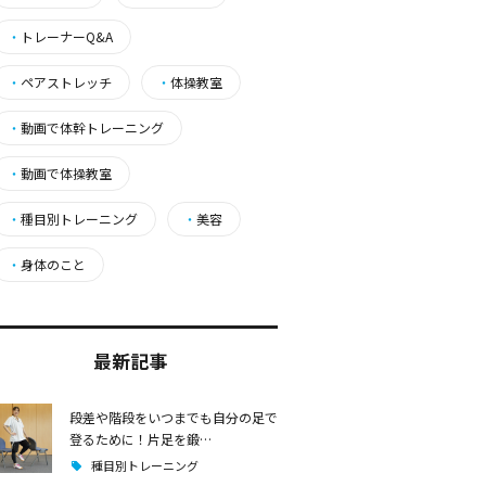
・
トレーナーQ&A
・
ペアストレッチ
・
体操教室
・
動画で体幹トレーニング
・
動画で体操教室
・
種目別トレーニング
・
美容
・
身体のこと
最新記事
段差や階段をいつまでも自分の足で
登るために！片足を鍛…
種目別トレーニング