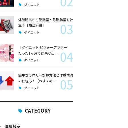
02
ダイエット
体脂肪率から脂肪量と除脂肪量を計
03
算！【簡単計算】
ダイエット
【ダイエット ビフォーアフター】
04
たった1ヶ月で効果が出…
ダイエット
簡単なカロリー計算方法と体重増減
05
の仕組み！【おすすめ…
ダイエット
CATEGORY
体操教室