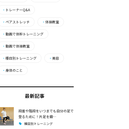
・
トレーナーQ&A
・
ペアストレッチ
・
体操教室
・
動画で体幹トレーニング
・
動画で体操教室
・
種目別トレーニング
・
美容
・
身体のこと
最新記事
段差や階段をいつまでも自分の足で
登るために！片足を鍛…
種目別トレーニング