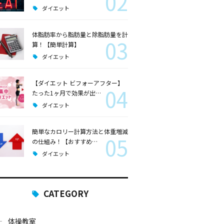
02
ダイエット
体脂肪率から脂肪量と除脂肪量を計
03
算！【簡単計算】
ダイエット
【ダイエット ビフォーアフター】
04
たった1ヶ月で効果が出…
ダイエット
簡単なカロリー計算方法と体重増減
05
の仕組み！【おすすめ…
ダイエット
CATEGORY
体操教室