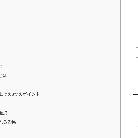
は
とは
上での3つのポイント
題点
れる効果