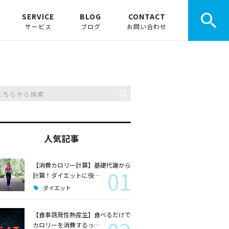
SERVICE
BLOG
CONTACT
サービス
ブログ
お問い合わせ
ボ
お店でパーソナル
お知らせ
みんなでトレーニング
ピックアップ
動画でトレーニング
人気記事
講演会事業
【消費カロリー計算】基礎代謝から
01
スポーツ事業
計算！ダイエットに役…
ダイエット
【食事誘発性熱産生】食べるだけで
カロリーを消費するっ…