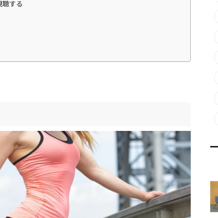
視聴する
る