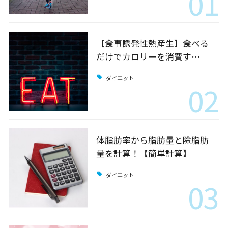
01
【食事誘発性熱産生】食べる
だけでカロリーを消費す…
ダイエット
02
体脂肪率から脂肪量と除脂肪
量を計算！【簡単計算】
ダイエット
03